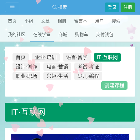
搜索
登录
注册
首页
小组
文章
相册
留言本
用户
搜索
我的社区
在线学堂
商城
购物车
支付钱包
首页
企业·培训
语言·留学
IT·互联网
设计·创作
电商·营销
考试·考证
职业·职场
兴趣·生活
少儿·编程
创建课程
IT·互联网