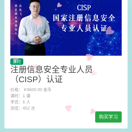
课时
注册信息安全专业人员
（CISP）认证
价格：
￥9600.00
金币
课时：
1 课
学员：
6 人
浏览：
452 次
购买学习