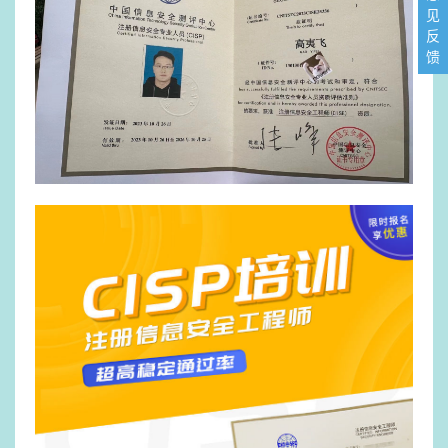
见
反
馈