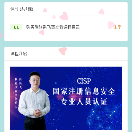
课时
(共1课)
L1
购买后联系飞哥查看课程目录
未学
课程介绍