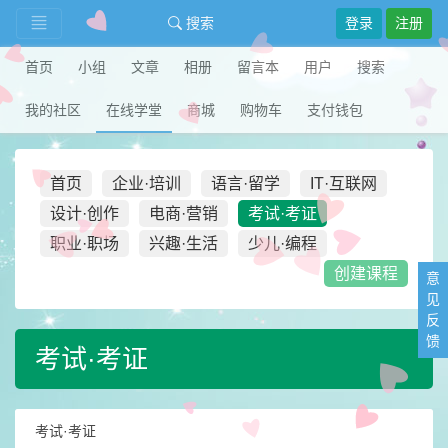
搜索
登录
注册
首页
小组
文章
相册
留言本
用户
搜索
我的社区
在线学堂
商城
购物车
支付钱包
首页
企业·培训
语言·留学
IT·互联网
设计·创作
电商·营销
考试·考证
职业·职场
兴趣·生活
少儿·编程
创建课程
意
见
反
馈
考试·考证
考试·考证