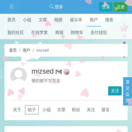
搜索
登录
注册
首页
小组
文章
相册
留言本
用户
搜索
我的社区
在线学堂
商城
购物车
支付钱包
首页
用户
mizsed
mizsed
懒的都不写签名
意
见
关注
反
馈
关于
帖子
小组
文章
粉丝
关注
留言