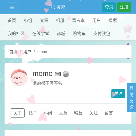
搜索
登录
注册
首页
小组
文章
相册
留言本
用户
搜索
我的社区
在线学堂
商城
购物车
支付钱包
首页
用户
momo
momo
懒的都不写签名
意
关注
见
反
馈
关于
帖子
小组
文章
粉丝
关注
留言