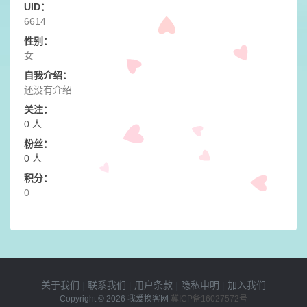
UID：
6614
性别：
女
自我介绍：
还没有介绍
关注：
0 人
粉丝：
0 人
积分：
0
关于我们
|
联系我们
|
用户条款
|
隐私申明
|
加入我们
Copyright © 2026
我爱换客网
冀ICP备16027572号