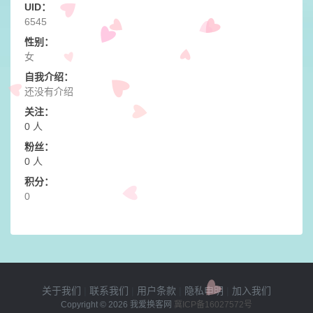
UID：
6545
性别：
女
自我介绍：
还没有介绍
关注：
0 人
粉丝：
0 人
积分：
0
关于我们
|
联系我们
|
用户条款
|
隐私申明
|
加入我们
Copyright © 2026
我爱换客网
冀ICP备16027572号