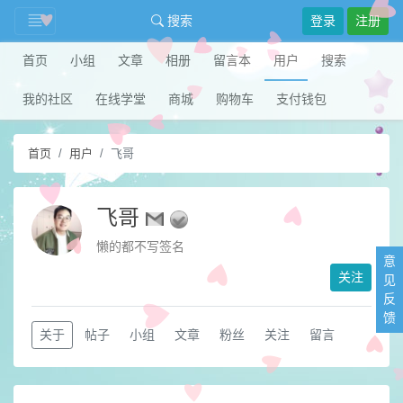
搜索
登录
注册
首页
小组
文章
相册
留言本
用户
搜索
我的社区
在线学堂
商城
购物车
支付钱包
首页
用户
飞哥
飞哥
懒的都不写签名
意
关注
见
反
馈
关于
帖子
小组
文章
粉丝
关注
留言