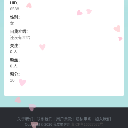
UID：
6538
性别：
女
自我介绍：
还没有介绍
关注：
0 人
粉丝：
0 人
积分：
10
关于我们
|
联系我们
|
用户条款
|
隐私申明
|
加入我们
Copyright © 2026
我爱换客网
冀ICP备16027572号