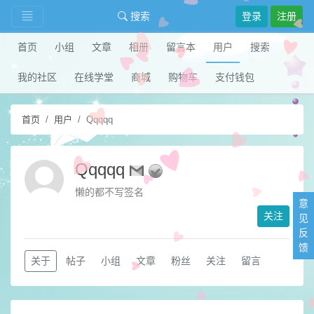
搜索
登录
注册
首页
小组
文章
相册
留言本
用户
搜索
我的社区
在线学堂
商城
购物车
支付钱包
首页
用户
Qqqqq
Qqqqq
懒的都不写签名
意
关注
见
反
馈
关于
帖子
小组
文章
粉丝
关注
留言