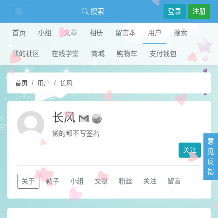
搜索
登录
注册
首页
小组
文章
相册
留言本
用户
搜索
我的社区
在线学堂
商城
购物车
支付钱包
首页
用户
长风
长风
懒的都不写签名
意
关注
见
反
馈
关于
帖子
小组
文章
粉丝
关注
留言