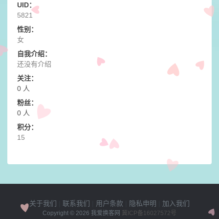
UID：
5821
性别：
女
自我介绍：
还没有介绍
关注：
0 人
粉丝：
0 人
积分：
15
关于我们
|
联系我们
|
用户条款
|
隐私申明
|
加入我们
Copyright © 2026
我爱换客网
冀ICP备16027572号