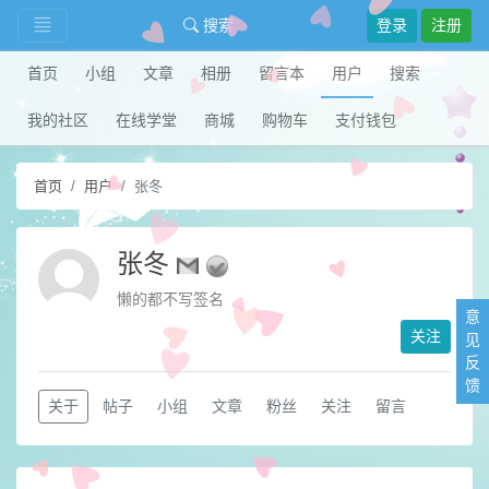
搜索
登录
注册
首页
小组
文章
相册
留言本
用户
搜索
我的社区
在线学堂
商城
购物车
支付钱包
首页
用户
张冬
张冬
懒的都不写签名
意
关注
见
反
馈
关于
帖子
小组
文章
粉丝
关注
留言