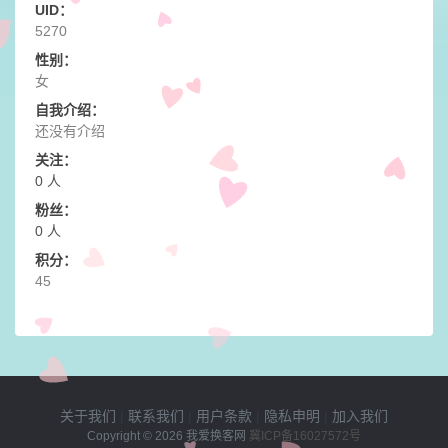
UID：
5270
性别：
女
自我介绍：
还没有介绍
关注：
0 人
粉丝：
0 人
积分：
45
关于我们
|
联系我们
|
用户条款
|
隐私申明
|
加入我们
Copyright © 2026
我爱换客网
冀ICP备16027572号