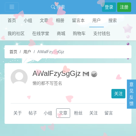
搜索
登录
注册
首页
小组
文章
相册
留言本
用户
搜索
我的社区
在线学堂
商城
购物车
支付钱包
首页
用户
AWalFzySgGjz
AWalFzySgGjz
懒的都不写签名
意
见
关注
反
馈
关于
帖子
小组
文章
粉丝
关注
留言