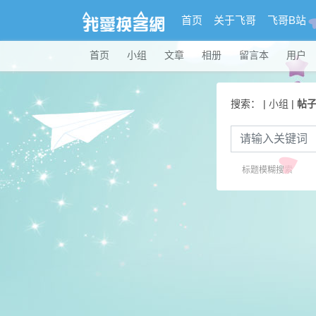
首页
关于飞哥
飞哥B站
首页
小组
文章
相册
留言本
用户
搜索： |
小组
|
帖
标题模糊搜索