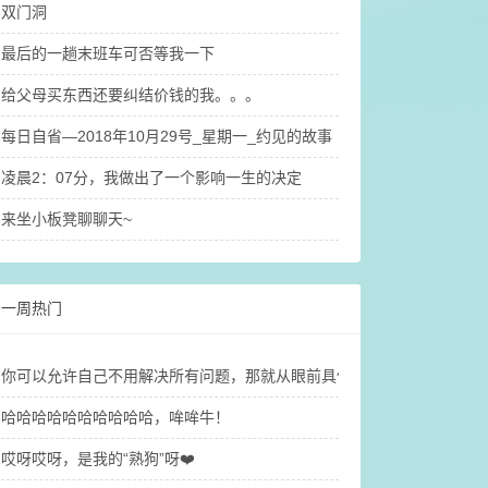
双门洞
最后的一趟末班车可否等我一下
给父母买东西还要纠结价钱的我。。。
每日自省—2018年10月29号_星期一_约见的故事（1）
凌晨2：07分，我做出了一个影响一生的决定
来坐小板凳聊聊天~
一周热门
你可以允许自己不用解决所有问题，那就​从眼前具体的小事做起吧！
哈哈哈哈哈哈哈哈哈哈，哞哞牛！
哎呀哎呀，是我的“熟狗”呀❤️