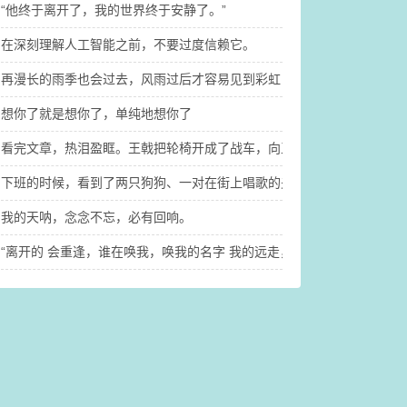
“他终于离开了，我的世界终于安静了。” ​
在深刻理解人工智能之前，不要过度信赖它。
再漫长的雨季也会过去，风雨过后才容易见到彩虹
想你了就是想你了，单纯地想你了
看完文章，热泪盈眶。王戟把轮椅开成了战车，​向王戟致敬！
下班的时候，看到了两只狗狗、一对在街上唱歌的夫妻，还有一群小鸟
我的天呐，念念不忘，必有回响。
“离开的 会重逢，谁在唤我，唤我的名字 我的远走，我没说的 爱与歉疚，