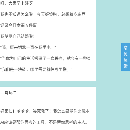
呀，大家早上好呀
我也不知道怎么啦，今天好馋呐，总想着吃东西
记录今日幸福五件事
我梦见自己结婚啦！
“哦，原来钥匙一直在我手中。”
意
见
“当你为自己的生活搭建了一套秩序，就会有一种微小又确定的稳定感。”
反
馈
“我们是一块砖，哪里需要就往哪里搬。”
一月热门
好家伙！哈哈哈，笑死我了！我怎么感觉你比我本人还要开心啊@木子
AI应该是帮你思考的工具，不是替你思考的主人。