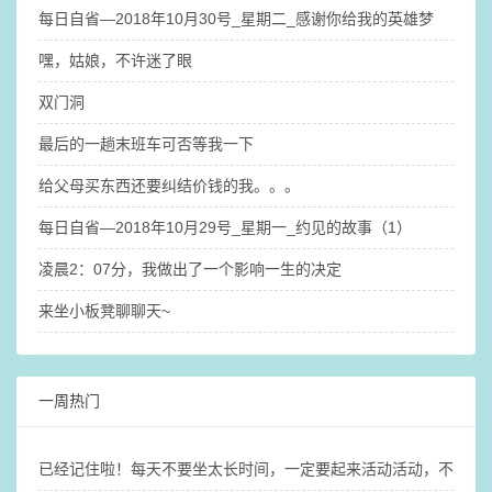
每日自省—2018年10月30号_星期二_感谢你给我的英雄梦
嘿，姑娘，不许迷了眼
双门洞
最后的一趟末班车可否等我一下
给父母买东西还要纠结价钱的我。。。
每日自省—2018年10月29号_星期一_约见的故事（1）
凌晨2：07分，我做出了一个影响一生的决定
来坐小板凳聊聊天~
一周热门
已经记住啦！每天不要坐太长时间，一定要起来活动活动，不然大