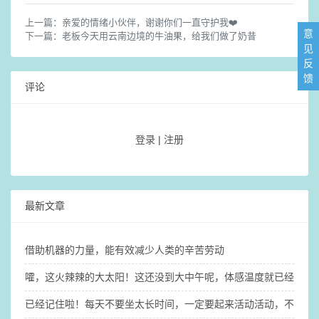
上一篇：
亲爱的情绪小伙伴，谢谢你们一直守护我❤️
意
下一篇：
老板今天用云南边境的牛油果，给我们做了奶昔
见
反
馈
评论
登录
|
注册
最新文章
借助机器的力量，能有效减少人类的辛苦劳动
嚯，这火辣辣的大太阳！这还没到大中午呢，体感温度就已经31°了（
已经记住啦！每天不要坐太长时间，一定要起来活动活动，不然大