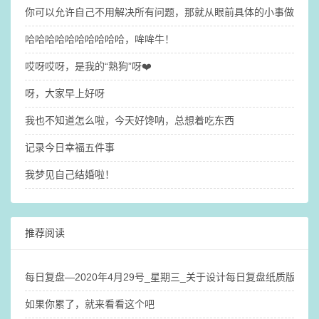
你可以允许自己不用解决所有问题，那就​从眼前具体的小事做起吧
哈哈哈哈哈哈哈哈哈哈，哞哞牛！
哎呀哎呀，是我的“熟狗”呀❤️
呀，大家早上好呀
我也不知道怎么啦，今天好馋呐，总想着吃东西
记录今日幸福五件事
我梦见自己结婚啦！
推荐阅读
每日复盘—2020年4月29号_星期三_关于设计每日复盘纸质版笔
如果你累了，就来看看这个吧