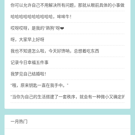
你可以允许自己不用解决所有问题，那就​从眼前具体的小事做起吧
哈哈哈哈哈哈哈哈哈哈，哞哞牛！
哎呀哎呀，是我的“熟狗”呀❤️
呀，大家早上好呀
我也不知道怎么啦，今天好馋呐，总想着吃东西
记录今日幸福五件事
我梦见自己结婚啦！
“哦，原来钥匙一直在我手中。”
“当你为自己的生活搭建了一套秩序，就会有一种微小又确定的稳定
一月热门