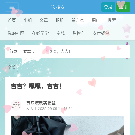
搜索
登录
注册
首页
小组
文章
相册
留言本
用户
搜索
我的社区
在线学堂
商城
购物车
支付钱包
首页
文章
吉吉？​嘿嘿，吉吉！
全部
吉吉？​嘿嘿，吉吉！
苏东坡忠实粉丝
发表于 2025-09-09 11:48:24