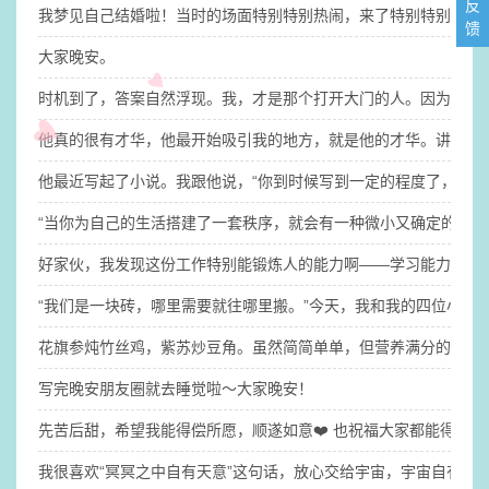
反
我梦见自己结婚啦！​当时的场面特别特别热闹，来了特别特别多人
馈
大家晚安。
时机到了，答案自然浮现。我，才是那个打开大门的人。因为钥匙
他真的很有才华，他最开始吸引我的地方，就是他的才华。讲真的，没
他最近写起了小说。​我跟他说，“你到时候写到一定的程度了，你
“当你为自己的生活搭建了一套秩序，就会有一种微小又确定的稳定
​好家伙，我发现这份工作特别能锻炼人的能力啊——学习能力、适
“我们是一块砖，哪里需要就往哪里搬。”​今天，我和我的四位小伙
花旗参炖竹丝鸡，紫苏炒豆角。虽然简简单单，但营养满分的晚餐
写完晚安朋友圈就去睡觉啦～​大家晚安！
先苦后甜，希望我能得偿所愿，顺遂如意❤️ 也祝福大家都能得偿
我很喜欢“冥冥之中自有天意”这句话，放心交给宇宙，宇宙自有安