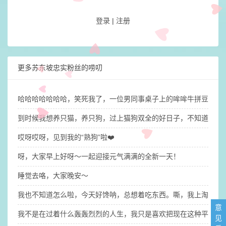
登录
|
注册
更多苏东坡忠实粉丝的唠叨
哈哈哈哈哈哈哈，笑死我了，一位男同事桌子上的哞哞牛拼豆有点
到时候我想养只猫，养只狗，过上猫狗双全的好日子，不知道我的
哎呀哎呀，见到我的“熟狗”啦❤️
呀，大家早上好呀～一起迎接元气满满的全新一天！
睡觉去咯，大家晚安～
我也不知道怎么啦，今天好馋呐，总想着吃东西。嘶，我上淘宝逛
意
​我不是在过着什么轰轰烈烈的人生，我只是喜欢把现在这种平平淡
见