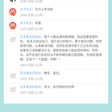
2289 天前 (
13评
)
木子庆五
：
买什么年货呢
1666 天前 (
12评
)
木子庆五
：
早晨
1522 天前 (
12评
)
苏东坡忠实粉丝
：
每个人都会遇到瓶颈期，但这些都是暂时
的。 给多点自信自己、提升自己的能力，勇于面对问题、坦然
接受问题、认真解决问题，决然在思想中放下己过去的问题。
如果自己没啥解决方法，那就去找家人朋友唠叨唠叨、吹吹
水，说不定他们会有好法子助你顺利度过瓶颈期。 利用好瓶颈
期，实现下一个超越！冲啊！！
1904 天前 (
11评
)
苏东坡忠实粉丝
：
晚安，各位。
1501 天前 (
11评
)
苏东坡忠实粉丝
：
老大，秋月梨好好吃啊
1407 天前 (
11评
)