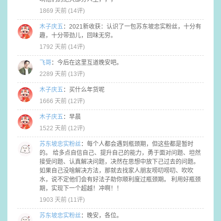
1869 天前 (
14评
)
木子庆五
：
2021新收获：认识了一包苏东坡忠实粉丝，十分有
趣，十分带劲儿，回味无穷。
1792 天前 (
14评
)
飞哥
：
今后在这里互道晚安吧。
2289 天前 (
13评
)
木子庆五
：
买什么年货呢
1666 天前 (
12评
)
木子庆五
：
早晨
1522 天前 (
12评
)
苏东坡忠实粉丝
：
每个人都会遇到瓶颈期，但这些都是暂时
的。 给多点自信自己、提升自己的能力，勇于面对问题、坦然
接受问题、认真解决问题，决然在思想中放下己过去的问题。
如果自己没啥解决方法，那就去找家人朋友唠叨唠叨、吹吹
水，说不定他们会有好法子助你顺利度过瓶颈期。 利用好瓶颈
期，实现下一个超越！冲啊！！
1903 天前 (
11评
)
苏东坡忠实粉丝
：
晚安，各位。