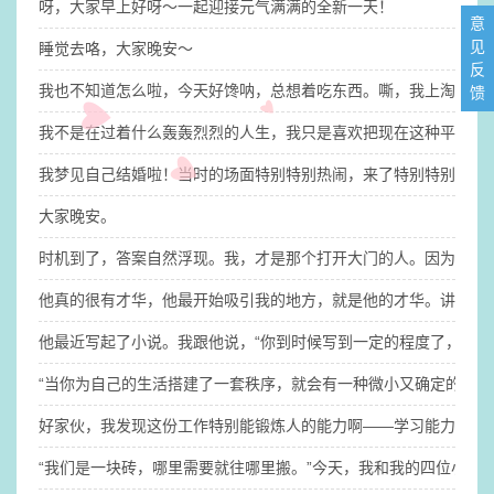
呀，大家早上好呀～一起迎接元气满满的全新一天！
意
见
睡觉去咯，大家晚安～
反
我也不知道怎么啦，今天好馋呐，总想着吃东西。嘶，我上淘宝逛
馈
​我不是在过着什么轰轰烈烈的人生，我只是喜欢把现在这种平平淡
我梦见自己结婚啦！​当时的场面特别特别热闹，来了特别特别多人
大家晚安。
时机到了，答案自然浮现。我，才是那个打开大门的人。因为钥匙
他真的很有才华，他最开始吸引我的地方，就是他的才华。讲真的，没
他最近写起了小说。​我跟他说，“你到时候写到一定的程度了，你
“当你为自己的生活搭建了一套秩序，就会有一种微小又确定的稳定
​好家伙，我发现这份工作特别能锻炼人的能力啊——学习能力、适
“我们是一块砖，哪里需要就往哪里搬。”​今天，我和我的四位小伙