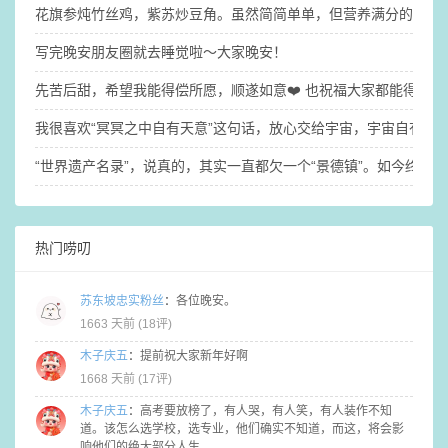
花旗参炖竹丝鸡，紫苏炒豆角。虽然简简单单，但营养满分的晚餐
写完晚安朋友圈就去睡觉啦～​大家晚安！
先苦后甜，希望我能得偿所愿，顺遂如意❤️ 也祝福大家都能得偿
我很喜欢“冥冥之中自有天意”这句话，放心交给宇宙，宇宙自有安
“世界遗产名录”，说真的，其实一直都欠一个“景德镇”。如今终于梦
热门唠叨
苏东坡忠实粉丝
：
各位晚安。
1663 天前 (
18评
)
木子庆五
：
提前祝大家新年好啊
1668 天前 (
17评
)
木子庆五
：
高考要放榜了，有人哭，有人笑，有人装作不知
道。该怎么选学校，选专业，他们确实不知道，而这，将会影
响他们的绝大部分人生，，，