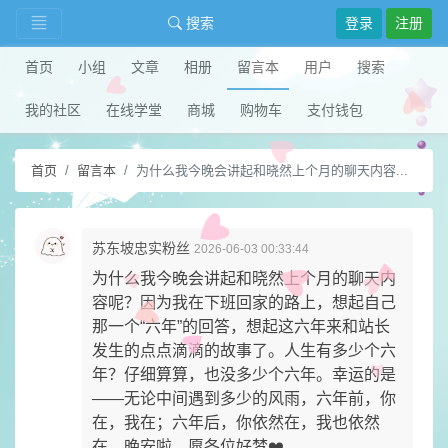
搜索
登录
注册
首页
小组
文章
相册
留言本
用户
搜索
我的社区
在线学堂
商城
购物车
支付钱包
首页
留言本
为什么我今晚会讲起和晓然上个月的聊天内容...
苏东坡忠实粉丝
2026-06-03 00:33:44
为什么我今晚会讲起和晓然上个月的聊天内
容呢？因为我在下班回家的路上，想起自己
那一个“六年”的回答，想起这六年来和站长
发生的点点滴滴的故事了。人生有多少个六
年？仔细算算，也没多少个六年。幸运的是
——无论中间遇到多少的风雨，六年前，你
在，我在；六年后，你依然在，我也依然
在。​晚安啦，愿各位好梦❤️