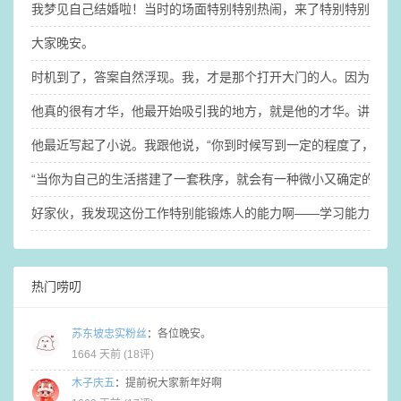
我梦见自己结婚啦！​当时的场面特别特别热闹，来了特别特别多人
大家晚安。
时机到了，答案自然浮现。我，才是那个打开大门的人。因为钥匙
他真的很有才华，他最开始吸引我的地方，就是他的才华。讲真的，没
他最近写起了小说。​我跟他说，“你到时候写到一定的程度了，你
“当你为自己的生活搭建了一套秩序，就会有一种微小又确定的稳定
​好家伙，我发现这份工作特别能锻炼人的能力啊——学习能力、适
热门唠叨
苏东坡忠实粉丝
：
各位晚安。
1664 天前 (
18评
)
木子庆五
：
提前祝大家新年好啊