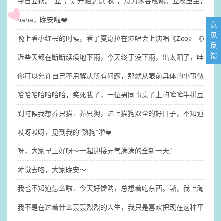
今日立秋。“立”，是开始之意“秋”，意为禾谷成熟。立秋虽至，
haha，晚安啦❤️
意
见
晚上看小红书的时候，看了夏奇拉在演唱会上演唱《Zoo》《Wak
反
馈
近些天都在断断续续地下雨，今天终于没下雨，出太阳了，哇咔咔
你可以允许自己不用解决所有问题，那就​从眼前具体的小事做起吧
哈哈哈哈哈哈哈，笑死我了，一位男同事桌子上的哞哞牛拼豆有点
到时候我想养只猫，养只狗，过上猫狗双全的好日子，不知道我的
哎呀哎呀，见到我的“熟狗”啦❤️
呀，大家早上好呀～一起迎接元气满满的全新一天！
睡觉去咯，大家晚安～
我也不知道怎么啦，今天好馋呐，总想着吃东西。嘶，我上淘宝逛
​我不是在过着什么轰轰烈烈的人生，我只是喜欢把现在这种平平淡