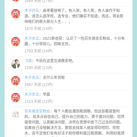
1669 天前 (
17评
)
木子庆五
：
高考要放榜了，有人哭，有人笑，有人装作不知
道。该怎么选学校，选专业，他们确实不知道，而这，将会影
响他们的绝大部分人生，，，
1870 天前 (
14评
)
木子庆五
：
2021新收获：认识了一包苏东坡忠实粉丝，十分有
趣，十分带劲儿，回味无穷。
1793 天前 (
14评
)
飞哥
：
今后在这里互道晚安吧。
2290 天前 (
13评
)
木子庆五
：
买什么年货呢
1667 天前 (
12评
)
木子庆五
：
早晨
1523 天前 (
12评
)
苏东坡忠实粉丝
：
每个人都会遇到瓶颈期，但这些都是暂时
的。 给多点自信自己、提升自己的能力，勇于面对问题、坦然
接受问题、认真解决问题，决然在思想中放下己过去的问题。
如果自己没啥解决方法，那就去找家人朋友唠叨唠叨、吹吹
水，说不定他们会有好法子助你顺利度过瓶颈期。 利用好瓶颈