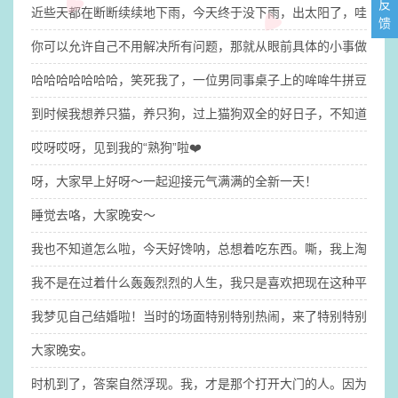
反
近些天都在断断续续地下雨，今天终于没下雨，出太阳了，哇咔咔
馈
你可以允许自己不用解决所有问题，那就​从眼前具体的小事做起吧
哈哈哈哈哈哈哈，笑死我了，一位男同事桌子上的哞哞牛拼豆有点
到时候我想养只猫，养只狗，过上猫狗双全的好日子，不知道我的
哎呀哎呀，见到我的“熟狗”啦❤️
呀，大家早上好呀～一起迎接元气满满的全新一天！
睡觉去咯，大家晚安～
我也不知道怎么啦，今天好馋呐，总想着吃东西。嘶，我上淘宝逛
​我不是在过着什么轰轰烈烈的人生，我只是喜欢把现在这种平平淡
我梦见自己结婚啦！​当时的场面特别特别热闹，来了特别特别多人
大家晚安。
时机到了，答案自然浮现。我，才是那个打开大门的人。因为钥匙