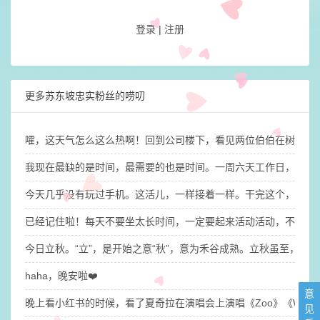
登录
|
注册
更多苏东坡忠实粉丝的唠叨
嚯，这天气怎么这么热啊！回到公司楼下，看见两位伯伯在树荫下
我现在最缺的是时间，最需要的也是时间。​一周六天工作日，每天
今天几乎没有玩过手机。这活儿，一样接着一样。干完这个，干那
已经记住啦！每天不要坐太长时间，一定要起来活动活动，不然大
今日立秋。“立”，是开始之意“秋”，意为禾谷成熟。立秋虽至，
haha，晚安啦❤️
意
晚上看小红书的时候，看了夏奇拉在演唱会上演唱《Zoo》《Wak
见