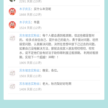
2291 天前 (
13评
)
木子庆五
：
买什么年货呢
1668 天前 (
12评
)
木子庆五
：
早晨
1524 天前 (
12评
)
苏东坡忠实粉丝
：
每个人都会遇到瓶颈期，但这些都是暂时
的。 给多点自信自己、提升自己的能力，勇于面对问题、坦然
接受问题、认真解决问题，决然在思想中放下己过去的问题。
如果自己没啥解决方法，那就去找家人朋友唠叨唠叨、吹吹
水，说不定他们会有好法子助你顺利度过瓶颈期。 利用好瓶颈
期，实现下一个超越！冲啊！！
1905 天前 (
11评
)
苏东坡忠实粉丝
：
晚安，各位。
1503 天前 (
11评
)
苏东坡忠实粉丝
：
老大，秋月梨好好吃啊
1409 天前 (
11评
)