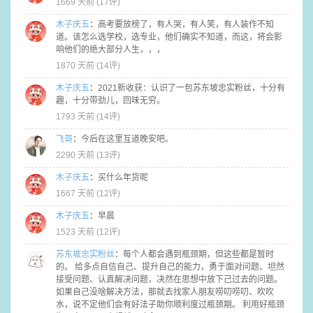
1669 天前 (
17评
)
木子庆五
：
高考要放榜了，有人哭，有人笑，有人装作不知
道。该怎么选学校，选专业，他们确实不知道，而这，将会影
响他们的绝大部分人生，，，
1870 天前 (
14评
)
木子庆五
：
2021新收获：认识了一包苏东坡忠实粉丝，十分有
趣，十分带劲儿，回味无穷。
1793 天前 (
14评
)
飞哥
：
今后在这里互道晚安吧。
2290 天前 (
13评
)
木子庆五
：
买什么年货呢
1667 天前 (
12评
)
木子庆五
：
早晨
1523 天前 (
12评
)
苏东坡忠实粉丝
：
每个人都会遇到瓶颈期，但这些都是暂时
的。 给多点自信自己、提升自己的能力，勇于面对问题、坦然
接受问题、认真解决问题，决然在思想中放下己过去的问题。
如果自己没啥解决方法，那就去找家人朋友唠叨唠叨、吹吹
水，说不定他们会有好法子助你顺利度过瓶颈期。 利用好瓶颈