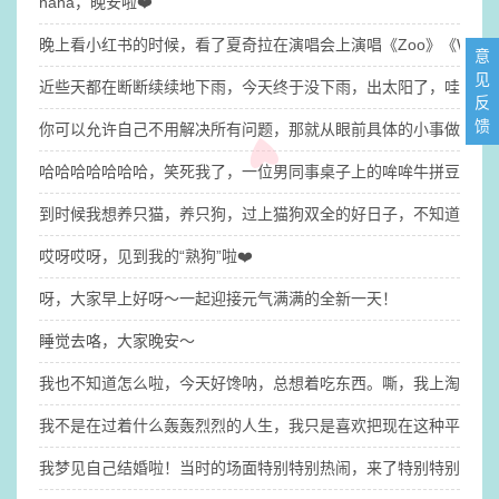
haha，晚安啦❤️
晚上看小红书的时候，看了夏奇拉在演唱会上演唱《Zoo》《Wak
意
见
近些天都在断断续续地下雨，今天终于没下雨，出太阳了，哇咔咔
反
馈
你可以允许自己不用解决所有问题，那就​从眼前具体的小事做起吧
哈哈哈哈哈哈哈，笑死我了，一位男同事桌子上的哞哞牛拼豆有点
到时候我想养只猫，养只狗，过上猫狗双全的好日子，不知道我的
哎呀哎呀，见到我的“熟狗”啦❤️
呀，大家早上好呀～一起迎接元气满满的全新一天！
睡觉去咯，大家晚安～
我也不知道怎么啦，今天好馋呐，总想着吃东西。嘶，我上淘宝逛
​我不是在过着什么轰轰烈烈的人生，我只是喜欢把现在这种平平淡
我梦见自己结婚啦！​当时的场面特别特别热闹，来了特别特别多人