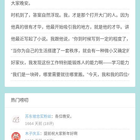
大家晚安。
时机到了，答案自然浮现。我，才是那个打开大门的人。因为钥匙
他真的很有才华，他最开始吸引我的地方，就是他的才华。讲真的，没
他最近写起了小说。​我跟他说，“你到时候写到一定的程度了，你
“当你为自己的生活搭建了一套秩序，就会有一种微小又确定的稳定
​好家伙，我发现这份工作特别能锻炼人的能力啊——学习能力、适
“我们是一块砖，哪里需要就往哪里搬。”​今天，我和我的四位小伙
热门唠叨
苏东坡忠实粉丝
：
各位晚安。
1664 天前 (
18评
)
木子庆五
：
提前祝大家新年好啊