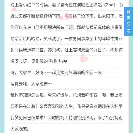
晚上看小红书的时候，看了夏奇拉在演唱会上演唱《Zoo》《Wak
意
近些天都在断断续续地下雨，今天终于没下雨，出太阳了，哇咔咔
见
反
你可以允许自己不用解决所有问题，那就​从眼前具体的小事做起吧
馈
哈哈哈哈哈哈哈，笑死我了，一位男同事桌子上的哞哞牛拼豆有点
到时候我想养只猫，养只狗，过上猫狗双全的好日子，不知道我的
哎呀哎呀，见到我的“熟狗”啦❤️
呀，大家早上好呀～一起迎接元气满满的全新一天！
睡觉去咯，大家晚安～
我也不知道怎么啦，今天好馋呐，总想着吃东西。嘶，我上淘宝逛
​我不是在过着什么轰轰烈烈的人生，我只是喜欢把现在这种平平淡
我梦见自己结婚啦！​当时的场面特别特别热闹，来了特别特别多人
大家晚安。