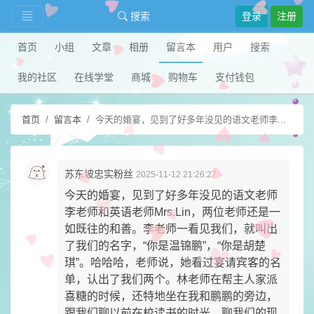
搜索
登录
注册
首页
小组
文章
相册
留言本
用户
搜索
我的社区
在线学堂
商城
购物车
支付钱包
首页
留言本
今天的婚宴，见到了好多年没见的语文老师李...
苏东坡忠实粉丝
2025-11-12 21:26:27
今天的婚宴，见到了好多年没见的语文老师
李老师和英语老师Mrs.Lin，两位老师还是一
如既往的和善。李老师一看见我们，就叫出
了我们的名字，“你是温锦鹏”，“你是胡楚
琪”。哈哈哈，老师说，她看过宴请宾客的名
单，认出了我们两个。林老师在帮主人家派
喜糖的时候，还特地坐在我和鹏鹏的旁边，
跟我们聊以前在校读书的时光，聊我们的现