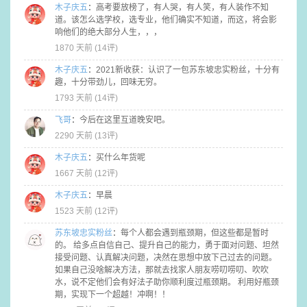
木子庆五
：
高考要放榜了，有人哭，有人笑，有人装作不知
道。该怎么选学校，选专业，他们确实不知道，而这，将会影
响他们的绝大部分人生，，，
1870 天前 (
14评
)
木子庆五
：
2021新收获：认识了一包苏东坡忠实粉丝，十分有
趣，十分带劲儿，回味无穷。
1793 天前 (
14评
)
飞哥
：
今后在这里互道晚安吧。
2290 天前 (
13评
)
木子庆五
：
买什么年货呢
1667 天前 (
12评
)
木子庆五
：
早晨
1523 天前 (
12评
)
苏东坡忠实粉丝
：
每个人都会遇到瓶颈期，但这些都是暂时
的。 给多点自信自己、提升自己的能力，勇于面对问题、坦然
接受问题、认真解决问题，决然在思想中放下己过去的问题。
如果自己没啥解决方法，那就去找家人朋友唠叨唠叨、吹吹
水，说不定他们会有好法子助你顺利度过瓶颈期。 利用好瓶颈
期，实现下一个超越！冲啊！！