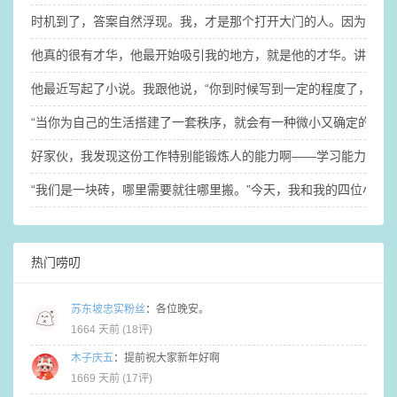
时机到了，答案自然浮现。我，才是那个打开大门的人。因为钥匙
他真的很有才华，他最开始吸引我的地方，就是他的才华。讲真的，没
他最近写起了小说。​我跟他说，“你到时候写到一定的程度了，你
“当你为自己的生活搭建了一套秩序，就会有一种微小又确定的稳定
​好家伙，我发现这份工作特别能锻炼人的能力啊——学习能力、适
“我们是一块砖，哪里需要就往哪里搬。”​今天，我和我的四位小伙
热门唠叨
苏东坡忠实粉丝
：
各位晚安。
1664 天前 (
18评
)
木子庆五
：
提前祝大家新年好啊
1669 天前 (
17评
)