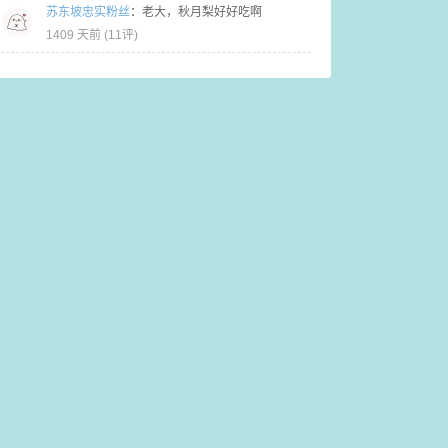
苏东坡忠实粉丝
：
老大，秋月梨好好吃啊
1409 天前 (
11评
)
时难消。晌午的阳光依然热辣，因此有民谚说“立秋反比大暑热，中午前后
，我很少追星的，她是我为数不多喜欢的明星。妈呀，我好喜欢她，哈哈哈哈
我得趁着这个时机洗洗床被铺和公仔。要不然过了这一个星期，又会断断
有个男人！那就到时候再说吧～