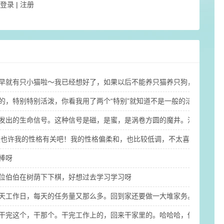
登录
|
注册
早就有只小猫啦～我已经想好了，如果以后不能养只猫养只狗，那至少也要
是的，特别特别活泼，你看我用了两个“特别”就知道不是一般的活泼啦（
发出的生命信号。这种信号是磁，是蜜，是涡卷方圆的魔井。没有一个人
能这也许我的性格有关吧！我的性格偏柔和，也比较低调，不太喜欢过于张
棒呀
位伯伯在树荫下下棋，好想过去学习学习呀
六天工作日，每天的任务量又那么多。回到家还要做一大堆家务。其实留给
干完这个，干那个。干完工作上的，回来干家里的。哈哈哈，你看，我怎