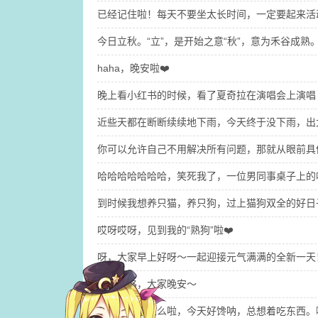
已经记住啦！每天不要坐太长时间，一定要起来活
今日立秋。“立”，是开始之意“秋”，意为禾谷
haha，晚安啦❤️
晚上看小红书的时候，看了夏奇拉在演唱会上演唱《
近些天都在断断续续地下雨，今天终于没下雨，出
你可以允许自己不用解决所有问题，那就​从眼前
哈哈哈哈哈哈哈，笑死我了，一位男同事桌子上的
到时候我想养只猫，养只狗，过上猫狗双全的好日
哎呀哎呀，见到我的“熟狗”啦❤️
呀，大家早上好呀～一起迎接元气满满的全新一天
睡觉去咯，大家晚安～
我也不知道怎么啦，今天好馋呐，总想着吃东西。