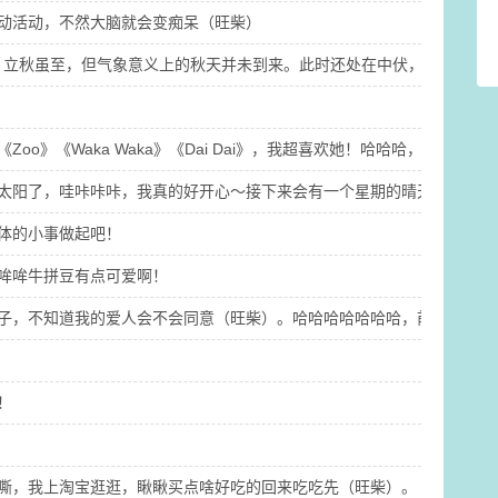
动活动，不然大脑就会变痴呆（旺柴）
成熟。立秋虽至，但气象意义上的秋天并未到来。此时还处在中伏，暑气一
Zoo》《Waka Waka》《Dai Dai》，我超喜欢她！哈哈哈
太阳了，哇咔咔咔，我真的好开心～接下来会有一个星期的晴天或多云，
具体的小事做起吧！
哞哞牛拼豆有点可爱啊！
子，不知道我的爱人会不会同意（旺柴）。哈哈哈哈哈哈哈，前提是我得
！
嘶，我上淘宝逛逛，瞅瞅买点啥好吃的回来吃吃先（旺柴）。