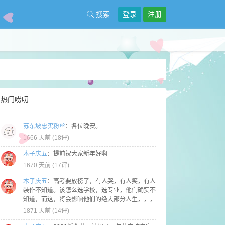
搜索
登录
注册
热门唠叨
苏东坡忠实粉丝
：
各位晚安。
1666 天前 (
18评
)
木子庆五
：
提前祝大家新年好啊
1670 天前 (
17评
)
木子庆五
：
高考要放榜了，有人哭，有人笑，有人
装作不知道。该怎么选学校，选专业，他们确实不
知道，而这，将会影响他们的绝大部分人生，，，
1871 天前 (
14评
)