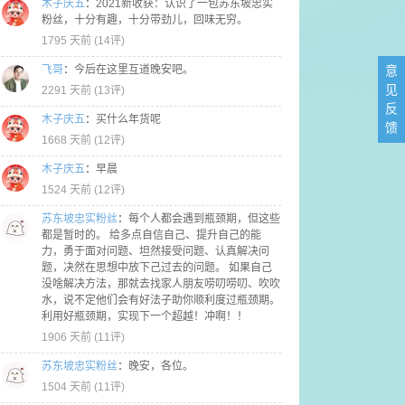
木子庆五
：
2021新收获：认识了一包苏东坡忠实
粉丝，十分有趣，十分带劲儿，回味无穷。
1795 天前 (
14评
)
飞哥
：
今后在这里互道晚安吧。
意
见
2291 天前 (
13评
)
反
木子庆五
：
买什么年货呢
馈
1668 天前 (
12评
)
养只猫，最低要求了，不能再降啦！每天回到家都有只毛茸茸的小可爱跟在身
木子庆五
：
早晨
旺柴）。他们的话很密，而且讲出来的话很搞笑，哈哈哈哈哈哈哈哈哈哈
1524 天前 (
12评
)
能够摆脱这种涡卷。——余秋雨
苏东坡忠实粉丝
：
每个人都会遇到瓶颈期，但这些
都是暂时的。 给多点自信自己、提升自己的能
扬的东西。
力，勇于面对问题、坦然接受问题、认真解决问
题，决然在思想中放下己过去的问题。 如果自己
没啥解决方法，那就去找家人朋友唠叨唠叨、吹吹
水，说不定他们会有好法子助你顺利度过瓶颈期。
利用好瓶颈期，实现下一个超越！冲啊！！
1906 天前 (
11评
)
我的个人时间非常非常少。我要把握住自己能够利用的所有个人时间去学
苏东坡忠实粉丝
：
晚安，各位。
1504 天前 (
11评
)
么有停过嘛？