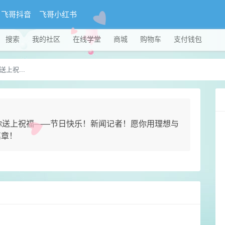
飞哥抖音
飞哥小红书
搜索
我的社区
在线学堂
商城
购物车
支付钱包
上祝...
你送上祝福——节日快乐！新闻记者！愿你用理想与
篇章！