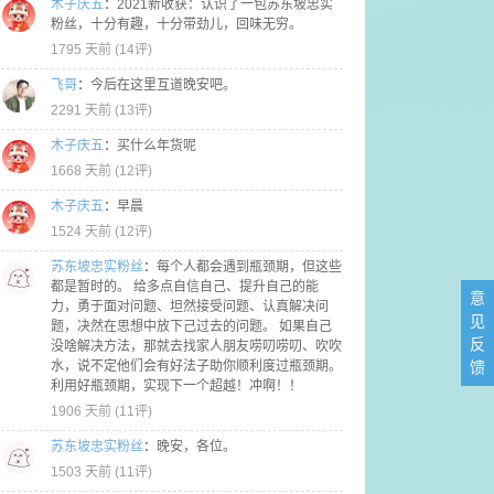
木子庆五
：
2021新收获：认识了一包苏东坡忠实
粉丝，十分有趣，十分带劲儿，回味无穷。
1795 天前 (
14评
)
飞哥
：
今后在这里互道晚安吧。
2291 天前 (
13评
)
木子庆五
：
买什么年货呢
1668 天前 (
12评
)
木子庆五
：
早晨
1524 天前 (
12评
)
苏东坡忠实粉丝
：
每个人都会遇到瓶颈期，但这些
都是暂时的。 给多点自信自己、提升自己的能
意
力，勇于面对问题、坦然接受问题、认真解决问
见
题，决然在思想中放下己过去的问题。 如果自己
反
没啥解决方法，那就去找家人朋友唠叨唠叨、吹吹
水，说不定他们会有好法子助你顺利度过瓶颈期。
馈
利用好瓶颈期，实现下一个超越！冲啊！！
1906 天前 (
11评
)
苏东坡忠实粉丝
：
晚安，各位。
1503 天前 (
11评
)