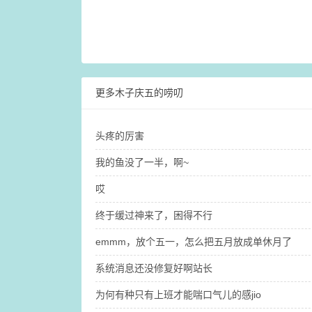
更多木子庆五的唠叨
头疼的厉害
我的鱼没了一半，啊~
哎
终于缓过神来了，困得不行
emmm，放个五一，怎么把五月放成单休月了
系统消息还没修复好啊站长
为何有种只有上班才能喘口气儿的感jio