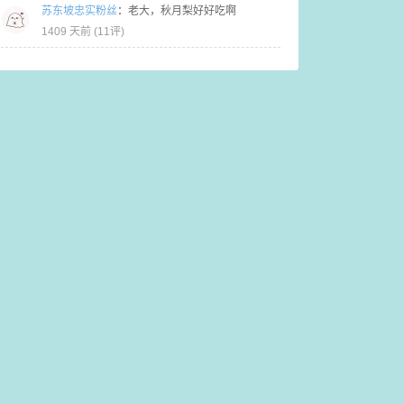
苏东坡忠实粉丝
：
老大，秋月梨好好吃啊
1409 天前 (
11评
)