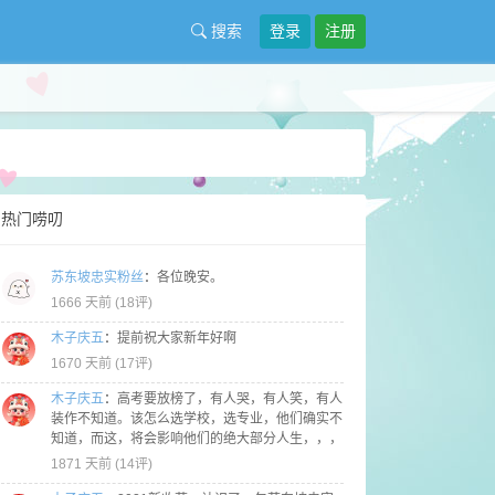
搜索
登录
注册
热门唠叨
苏东坡忠实粉丝
：
各位晚安。
1666 天前 (
18评
)
木子庆五
：
提前祝大家新年好啊
1670 天前 (
17评
)
木子庆五
：
高考要放榜了，有人哭，有人笑，有人
装作不知道。该怎么选学校，选专业，他们确实不
知道，而这，将会影响他们的绝大部分人生，，，
1871 天前 (
14评
)