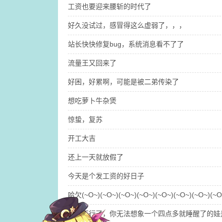
工资也要迎来腰斩的时代了
好久没试过，感冒得这么虚弱了，，，
站长快快修复bug，系统消息看不了了
流量王又回来了
好困，好累啊，可能是被二弟传染了
想吃萝卜牛杂煲
惊蛰，复苏
开工大吉
还上一天就放假了
今天是个发工资的好日子
哈欠(~O~)(~O~)(~O~)(~O~)(~O~)(~O~)(~O~)(~O~
困得不行了，你无法想象一个四点多就睡醒了的娃