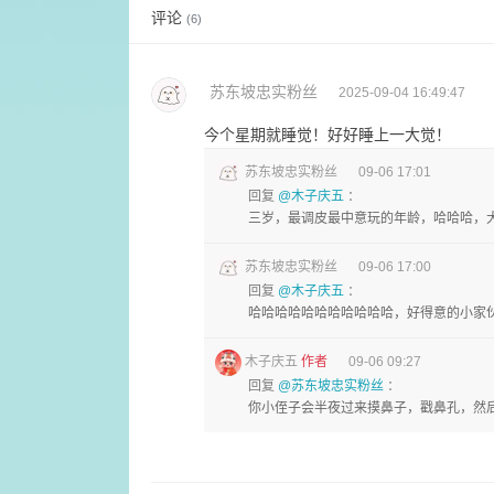
评论
(6)
苏东坡忠实粉丝
2025-09-04 16:49:47
今个星期就睡觉！好好睡上一大觉！
苏东坡忠实粉丝
09-06 17:01
回复
@木子庆五
：
三岁，最调皮最中意玩的年龄，哈哈哈，
苏东坡忠实粉丝
09-06 17:00
回复
@木子庆五
：
哈哈哈哈哈哈哈哈哈哈哈，好得意的小家伙，
木子庆五
作者
09-06 09:27
回复
@苏东坡忠实粉丝
：
你小侄子会半夜过来摸鼻子，戳鼻孔，然后继续睡