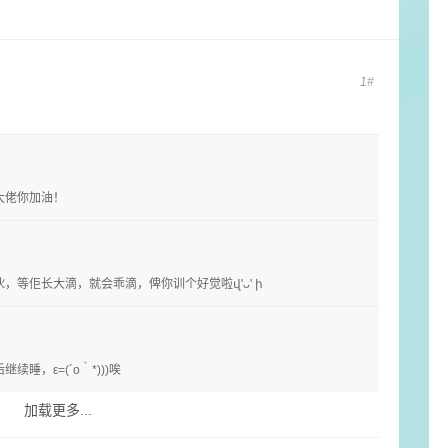
1#
大佬你加油！
等佢长大滴，就会乖滴，俾你训个好觉啦վ'ᴗ' ի
，ε=(´ο｀*)))唉
加载更多...