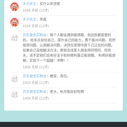
木子庆五
：
买什么年货呢
1668 天前 (
12评
)
木子庆五
：
早晨
1524 天前 (
12评
)
苏东坡忠实粉丝
：
每个人都会遇到瓶颈期，但这些都是暂时
的。 给多点自信自己、提升自己的能力，勇于面对问题、坦然
接受问题、认真解决问题，决然在思想中放下己过去的问题。
如果自己没啥解决方法，那就去找家人朋友唠叨唠叨、吹吹
水，说不定他们会有好法子助你顺利度过瓶颈期。 利用好瓶颈
期，实现下一个超越！冲啊！！
1906 天前 (
11评
)
苏东坡忠实粉丝
：
晚安，各位。
1503 天前 (
11评
)
苏东坡忠实粉丝
：
老大，秋月梨好好吃啊
1409 天前 (
11评
)