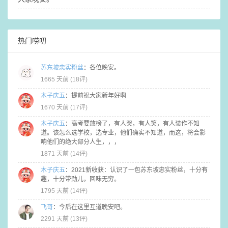
热门唠叨
苏东坡忠实粉丝
：
各位晚安。
1665 天前 (
18评
)
木子庆五
：
提前祝大家新年好啊
1670 天前 (
17评
)
木子庆五
：
高考要放榜了，有人哭，有人笑，有人装作不知
道。该怎么选学校，选专业，他们确实不知道，而这，将会影
响他们的绝大部分人生，，，
1871 天前 (
14评
)
木子庆五
：
2021新收获：认识了一包苏东坡忠实粉丝，十分有
趣，十分带劲儿，回味无穷。
1795 天前 (
14评
)
飞哥
：
今后在这里互道晚安吧。
2291 天前 (
13评
)