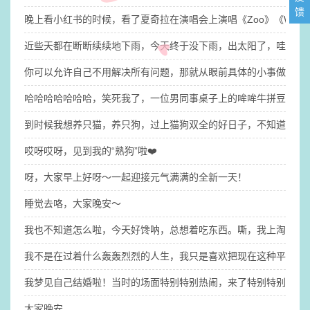
馈
晚上看小红书的时候，看了夏奇拉在演唱会上演唱《Zoo》《Wak
近些天都在断断续续地下雨，今天终于没下雨，出太阳了，哇咔咔
你可以允许自己不用解决所有问题，那就​从眼前具体的小事做起吧
哈哈哈哈哈哈哈，笑死我了，一位男同事桌子上的哞哞牛拼豆有点
到时候我想养只猫，养只狗，过上猫狗双全的好日子，不知道我的
哎呀哎呀，见到我的“熟狗”啦❤️
呀，大家早上好呀～一起迎接元气满满的全新一天！
睡觉去咯，大家晚安～
我也不知道怎么啦，今天好馋呐，总想着吃东西。嘶，我上淘宝逛
​我不是在过着什么轰轰烈烈的人生，我只是喜欢把现在这种平平淡
我梦见自己结婚啦！​当时的场面特别特别热闹，来了特别特别多人
大家晚安。