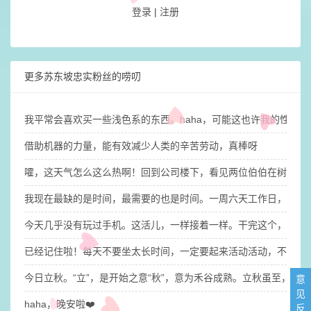
登录
|
注册
更多苏东坡忠实粉丝的唠叨
​我平常会喜欢买一些浅色系的东西。haha，可能这也许我的性
借助机器的力量，能有效减少人类的辛苦劳动，真棒呀
嚯，这天气怎么这么热啊！回到公司楼下，看见两位伯伯在树荫下
我现在最缺的是时间，最需要的也是时间。​一周六天工作日，每天
今天几乎没有玩过手机。这活儿，一样接着一样。干完这个，干那
已经记住啦！每天不要坐太长时间，一定要起来活动活动，不然大
今日立秋。“立”，是开始之意“秋”，意为禾谷成熟。立秋虽至，
意
见
haha，晚安啦❤️
反