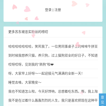
登录
|
注册
更多苏东坡忠实粉丝的唠叨
哈哈哈哈哈哈哈，笑死我了，一位男同事桌子上的哞哞牛拼豆有点
到时候我想养只猫，养只狗，过上猫狗双全的好日子，不知道我的
哎呀哎呀，见到我的“熟狗”啦❤️
呀，大家早上好呀～一起迎接元气满满的全新一天！
睡觉去咯，大家晚安～
我也不知道怎么啦，今天好馋呐，总想着吃东西。嘶，我上淘宝逛
意
​我不是在过着什么轰轰烈烈的人生，我只是喜欢把现在这种平平淡
见