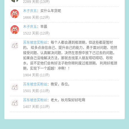
2289 天前 (
13评
)
木子庆五
：
买什么年货呢
1666 天前 (
12评
)
木子庆五
：
早晨
1522 天前 (
12评
)
苏东坡忠实粉丝
：
每个人都会遇到瓶颈期，但这些都是暂时
的。 给多点自信自己、提升自己的能力，勇于面对问题、坦然
接受问题、认真解决问题，决然在思想中放下己过去的问题。
如果自己没啥解决方法，那就去找家人朋友唠叨唠叨、吹吹
水，说不定他们会有好法子助你顺利度过瓶颈期。 利用好瓶颈
期，实现下一个超越！冲啊！！
1904 天前 (
11评
)
苏东坡忠实粉丝
：
晚安，各位。
1501 天前 (
11评
)
苏东坡忠实粉丝
：
老大，秋月梨好好吃啊
1407 天前 (
11评
)