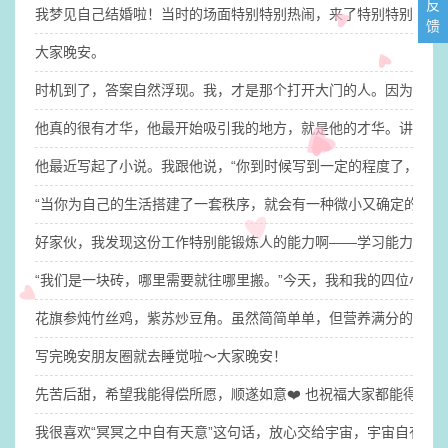
反
我梦见自己结婚啦！​当时的场面特别特别热闹，来了特别特别多人
馈
大家晚安。
时机到了，答案自然浮现。我，才是那个打开大门的人。因为钥匙
他真的很有才华，他最开始吸引我的地方，就是他的才华。讲真的，没
他最近写起了小说。​我跟他说，“你到时候写到一定的程度了，你
“当你为自己的生活搭建了一套秩序，就会有一种微小又确定的稳定
​好家伙，我发现这份工作特别能锻炼人的能力啊——学习能力、适
“我们是一块砖，哪里需要就往哪里搬。”​今天，我和我的四位小伙
花旗参炖竹丝鸡，紫苏炒豆角。虽然简简单单，但营养满分的晚餐
写完晚安朋友圈就去睡觉啦～​大家晚安！
先苦后甜，希望我能得偿所愿，顺遂如意❤️ 也祝福大家都能得偿
我很喜欢“冥冥之中自有天意”这句话，放心交给宇宙，宇宙自有安