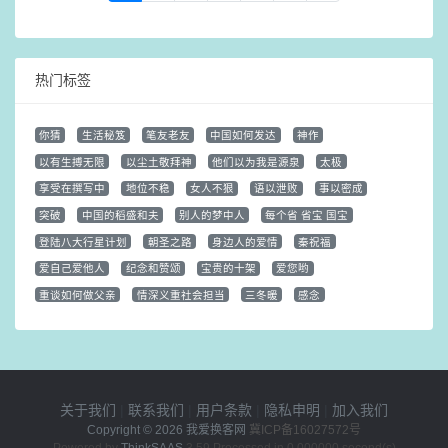
热门标签
你猜
生活秘笈
笔友老友
中国如何发达
神作
以有生搏无限
以尘土敬拜神
他们以为我是源泉
太极
享受在撰写中
地位不稳
女人不狠
语以泄败
事以密成
突破
中国的稻盛和夫
别人的梦中人
每个省 省宝 国宝
登陆八大行星计划
朝圣之路
身边人的爱情
秦祝福
爱自己爱他人
纪念和赞颂
宝贵的十架
爱您哟
重谈如何做父亲
情深义重社会担当
三冬暖
感念
关于我们
|
联系我们
|
用户条款
|
隐私申明
|
加入我们
Copyright © 2026
我爱换客网
冀ICP备16027572号