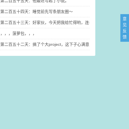
第二百五十五天：他最近写起了小说。
第二百五十四天：睡觉前先写条朋友圈～
意
第二百五十三天：好家伙，今天把我给忙得哟，连手机都没看几眼，连
见
反
，，，菠萝包，，，
馈
第二百五十二天：搞了个大project，这下子心满意足啦，哈哈哈哈哈哈