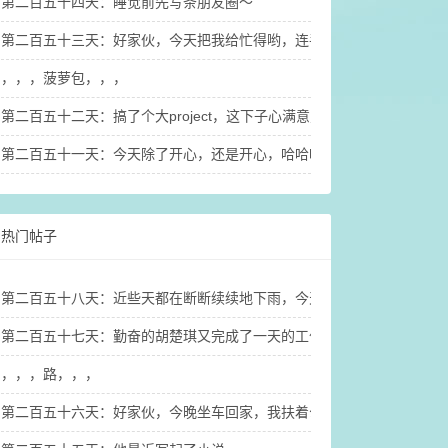
第二百五十四天：睡觉前先写条朋友圈～
第二百五十三天：好家伙，今天把我给忙得哟，连手机都没看几眼，连
，，，菠萝包，，，
第二百五十二天：搞了个大project，这下子心满意足啦，哈哈哈哈哈哈
第二百五十一天：今天除了开心，还是开心，哈哈哈，已经没有任何词
热门帖子
第二百五十八天：近些天都在断断续续地下雨，今天终于没下雨，出太
第二百五十七天：勤奋的胡楚琪又完成了一天的工作和家务，也搞定了
，，，路，，，
第二百五十六天：好家伙，今晚坐车回家，我扶着公交车上的扶手杆都