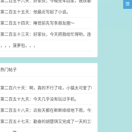
第二百五十六天：好家伙，今晚坐车回家，我扶着公交车上的扶手杆都
馈
第二百五十五天：他最近写起了小说。
第二百五十四天：睡觉前先写条朋友圈～
第二百五十三天：好家伙，今天把我给忙得哟，连手机都没看几眼，连
，，，菠萝包，，，
热门帖子
第二百六十天：啊，真的不行了哇，小猫太可爱了哇！
第二百五十九天：今天几乎没有玩过手机。
第二百五十八天：近些天都在断断续续地下雨，今天终于没下雨，出太
第二百五十七天：勤奋的胡楚琪又完成了一天的工作和家务，也搞定了