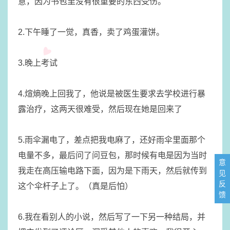
意，因为书包里没有很重要的东西受伤。
2.下午睡了一觉，真香，卖了鸡蛋灌饼。
3.晚上考试
4.煊熵晚上回我了，他说是被医生要求去学校进行暴
露治疗，这两天很难受，然后现在她是回来了
5.雨伞漏电了，差点把我电麻了，还好雨伞里面那个
电量不多，最后问了问豆包，那时候有电是因为当时
意
我走在高压输电路下面，因为是下雨天，然后就传到
见
反
这个伞杆子上了。（真是后怕）
馈
6.我在看别人的小说，然后写了一下另一种结局，并