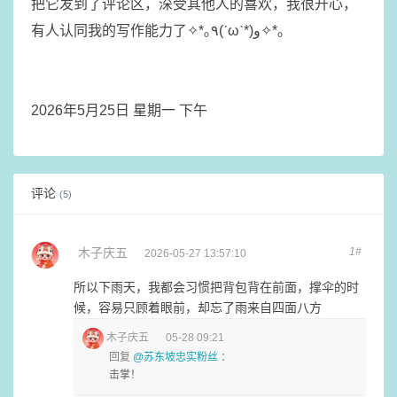
把它发到了评论区，深受其他人的喜欢，我很开心，
有人认同我的写作能力了✧*｡٩(ˊωˋ*)و✧*｡
2026年5月25日 星期一 下午
评论
(5)
木子庆五
1#
2026-05-27 13:57:10
所以下雨天，我都会习惯把背包背在前面，撑伞的时
候，容易只顾着眼前，却忘了雨来自四面八方
木子庆五
05-28 09:21
回复
@苏东坡忠实粉丝
：
击掌！