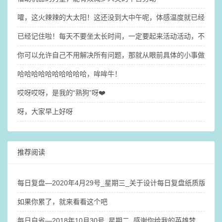
嚯，这火辣辣的大太阳！这还没到大中午呢，体感温度就已经31°了（
已经记住啦！每天不要坐太长时间，一定要起来活动活动，不然大
你可以允许自己不用解决所有问题，那就​从眼前具体的小事做起吧
哈哈哈哈哈哈哈哈哈哈，哞哞牛！
哎呀哎呀，是我的“熟狗”呀❤️
呀，大家早上好呀
推荐阅读
每日复盘—2020年4月29号_星期三_关于设计每日复盘纸质版笔
如果你累了，就来看看这个吧
每日自省—2018年10月30号_星期二_感谢你给我的英雄梦