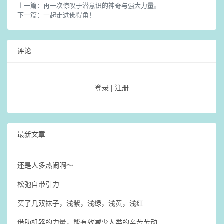
上一篇：
再一次惊叹于潜意识的神奇与强大力量。 ​
下一篇：
一起走进佛得角！
评论
登录
|
注册
最新文章
还是人多热闹啊～
松弛自带引力
买了几双袜子，浅紫，浅绿，浅黄，浅红
借助机器的力量，能有效减少人类的辛苦劳动