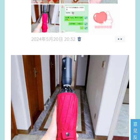
意
见
反