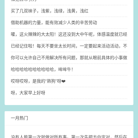
买了几双袜子，浅紫，浅绿，浅黄，浅红
借助机器的力量，能有效减少人类的辛苦劳动
嚯，这火辣辣的大太阳！这还没到大中午呢，体感温度就已经31°了（
已经记住啦！每天不要坐太长时间，一定要起来活动活动，不然大
你可以允许自己不用解决所有问题，那就​从眼前具体的小事做起吧
哈哈哈哈哈哈哈哈哈哈，哞哞牛！
哎呀哎呀，是我的“熟狗”呀❤️
呀，大家早上好呀
一月热门
没有人能第一次就做对所有事。第一次先把方向定对，然后在这个