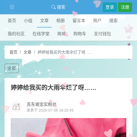
搜索
登录
注册
首页
小组
文章
相册
留言本
用户
搜索
我的社区
在线学堂
商城
购物车
支付钱包
首页
文章
婷婷给我买的大雨伞烂了呀……
全部
婷婷给我买的大雨伞烂了呀……
苏东坡忠实粉丝
发表于 2026-07-06 18:20:45