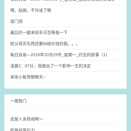
嘿，姑娘，不许迷了眼
双门洞
最后的一趟末班车可否等我一下
给父母买东西还要纠结价钱的我。。。
每日自省—2018年10月29号_星期一_约见的故事（1）
凌晨2：07分，我做出了一个影响一生的决定
来坐小板凳聊聊天~
一周热门
还是人多热闹啊～
松弛自带引力