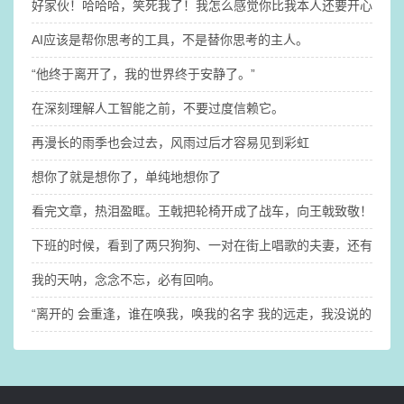
好家伙！哈哈哈，笑死我了！我怎么感觉你比我本人还要开心啊@
AI应该是帮你思考的工具，不是替你思考的主人。
“他终于离开了，我的世界终于安静了。” ​
在深刻理解人工智能之前，不要过度信赖它。
再漫长的雨季也会过去，风雨过后才容易见到彩虹
想你了就是想你了，单纯地想你了
看完文章，热泪盈眶。王戟把轮椅开成了战车，​向王戟致敬！
下班的时候，看到了两只狗狗、一对在街上唱歌的夫妻，还有一群
我的天呐，念念不忘，必有回响。
“离开的 会重逢，谁在唤我，唤我的名字 我的远走，我没说的 爱与