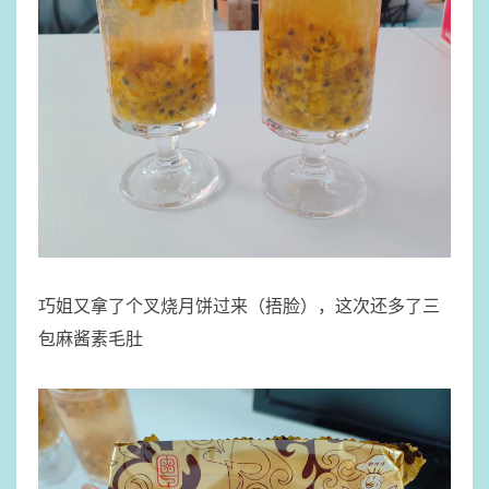
巧姐又拿了个叉烧月饼过来（捂脸），这次还多了三
包麻酱素毛肚