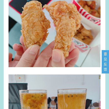
意
见
反
馈