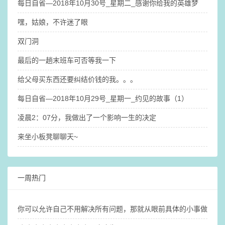
每日自省—2018年10月30号_星期二_感谢你给我的英雄梦
嘿，姑娘，不许迷了眼
双门洞
最后的一趟末班车可否等我一下
给父母买东西还要纠结价钱的我。。。
每日自省—2018年10月29号_星期一_约见的故事（1）
凌晨2：07分，我做出了一个影响一生的决定
来坐小板凳聊聊天~
一周热门
你可以允许自己不用解决所有问题，那就​从眼前具体的小事做起吧