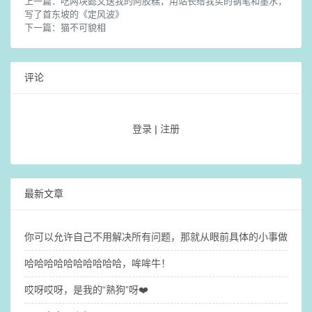
上一篇：
吃两块懿文送我的阿胶糕，用站长给我买的钢笔和墨水，
写了首东坡的《定风波》
下一篇：
猫不可貌相
评论
登录
|
注册
最新文章
你可以允许自己不用解决所有问题，那就​从眼前具体的小事做起吧
哈哈哈哈哈哈哈哈哈哈，哞哞牛！
哎呀哎呀，是我的“熟狗”呀❤️