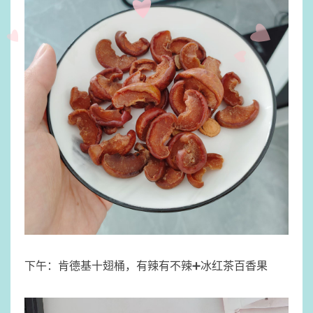
​下午：肯德基十翅桶，有辣有不辣➕冰红茶百香果