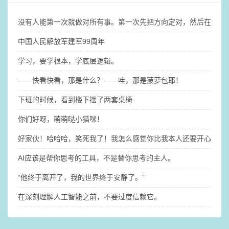
没有人能第一次就做对所有事。第一次先把方向定对，然后在这个
中国人民解放军建军99周年
学习，要学根本，学底层逻辑。
——快看快看，那是什么？​——哇，那是菠萝包耶！
下班的时候，看到楼下摆了两套桌椅
你们好呀，萌萌哒小猫咪！
好家伙！哈哈哈，笑死我了！我怎么感觉你比我本人还要开心啊@
AI应该是帮你思考的工具，不是替你思考的主人。
“他终于离开了，我的世界终于安静了。” ​
在深刻理解人工智能之前，不要过度信赖它。