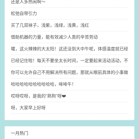
还是人多热闹啊～
松弛自带引力
买了几双袜子，浅紫，浅绿，浅黄，浅红
借助机器的力量，能有效减少人类的辛苦劳动
嚯，这火辣辣的大太阳！这还没到大中午呢，体感温度就已经31°了（
已经记住啦！每天不要坐太长时间，一定要起来活动活动，不然大
你可以允许自己不用解决所有问题，那就​从眼前具体的小事做起吧
哈哈哈哈哈哈哈哈哈哈，哞哞牛！
哎呀哎呀，是我的“熟狗”呀❤️
呀，大家早上好呀
一月热门