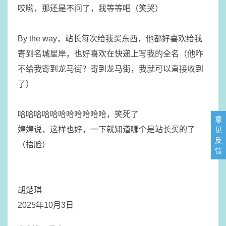
​哎哟，那还是不问了，我等等吧（笑哭）
​By the way，站长每次给我买东西，他都好喜欢给我
寄到名城星岸，也好喜欢在快递上写我的全名（他咋
不给我寄到龙马街？寄到龙马街，我就可以直接收到
了）
​哈哈哈哈哈哈哈哈哈哈哈，笑死了
意
婷婷说，这样也好，一下就知道哪个是站长买的了
见
反
（捂脸）
馈
胡楚琪
2025年10月3日