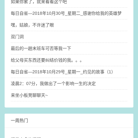
如果你累了，就来看看这个吧
每日自省—2018年10月30号_星期二_感谢你给我的英雄梦
嘿，姑娘，不许迷了眼
双门洞
最后的一趟末班车可否等我一下
给父母买东西还要纠结价钱的我。。。
每日自省—2018年10月29号_星期一_约见的故事（1）
凌晨2：07分，我做出了一个影响一生的决定
来坐小板凳聊聊天~
一周热门