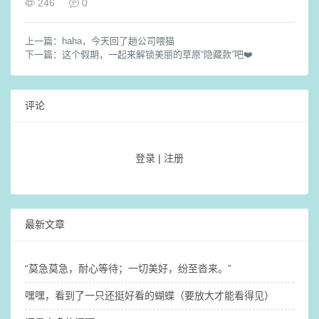
246
0
上一篇：
haha，今天回了趟公司喂猫
下一篇：
这个假期，一起来解锁美丽的草原“隐藏款”吧❤️
评论
登录
|
注册
最新文章
​“莫急莫急，耐心等待；一切美好，纷至沓来。”
嘿嘿，看到了一只还挺好看的蝴蝶（要放大才能看得见）