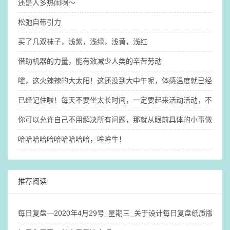
还是人多热闹啊～
松弛自带引力
买了几双袜子，浅紫，浅绿，浅黄，浅红
借助机器的力量，能有效减少人类的辛苦劳动
嚯，这火辣辣的大太阳！这还没到大中午呢，体感温度就已经31°了（
已经记住啦！每天不要坐太长时间，一定要起来活动活动，不然大
你可以允许自己不用解决所有问题，那就​从眼前具体的小事做起吧
哈哈哈哈哈哈哈哈哈哈，哞哞牛！
推荐阅读
每日复盘—2020年4月29号_星期三_关于设计每日复盘纸质版笔