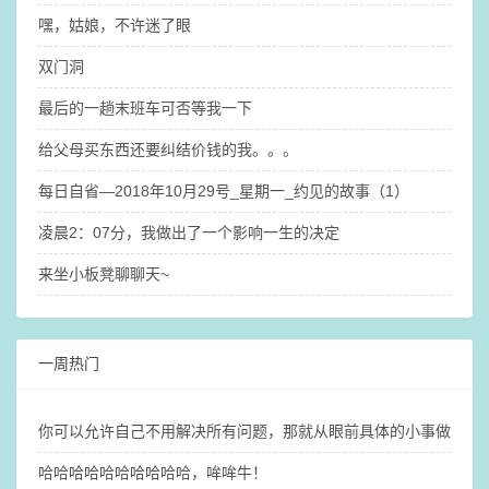
嘿，姑娘，不许迷了眼
双门洞
最后的一趟末班车可否等我一下
给父母买东西还要纠结价钱的我。。。
每日自省—2018年10月29号_星期一_约见的故事（1）
凌晨2：07分，我做出了一个影响一生的决定
来坐小板凳聊聊天~
一周热门
你可以允许自己不用解决所有问题，那就​从眼前具体的小事做起吧
哈哈哈哈哈哈哈哈哈哈，哞哞牛！