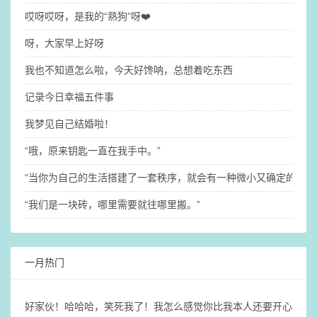
哎呀哎呀，是我的“熟狗”呀❤️
呀，大家早上好呀
我也不知道怎么啦，今天好馋呐，总想着吃东西
记录今日幸福五件事
我梦见自己结婚啦！
“哦，原来钥匙一直在我手中。”
“当你为自己的生活搭建了一套秩序，就会有一种微小又确定的稳定
“我们是一块砖，哪里需要就往哪里搬。”
一月热门
好家伙！哈哈哈，笑死我了！我怎么感觉你比我本人还要开心啊@