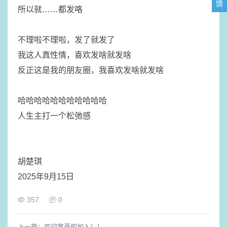
馈
​所以就……都发咯
​不理啦不理啦，发了就发了
​我这人真性情，喜欢发啥就发啥
​反正这是我的朋友圈，我喜欢发啥就发啥
​哈哈哈哈哈哈哈哈哈哈哈
​人生主打一个松弛感
胡楚琪
2025年9月15日
357
0
上一篇：
欢迎富哥的加入！！