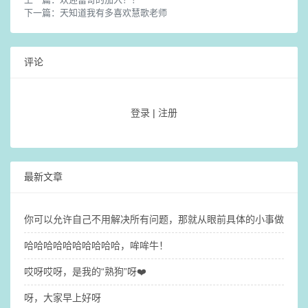
下一篇：
天知道我有多喜欢慧歌老师
评论
登录
|
注册
最新文章
你可以允许自己不用解决所有问题，那就​从眼前具体的小事做起吧
哈哈哈哈哈哈哈哈哈哈，哞哞牛！
哎呀哎呀，是我的“熟狗”呀❤️
呀，大家早上好呀