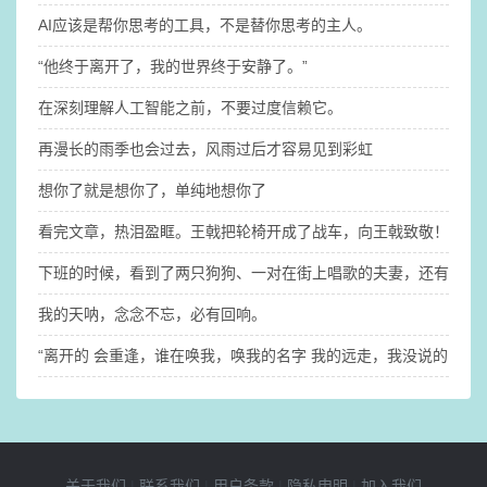
AI应该是帮你思考的工具，不是替你思考的主人。
“他终于离开了，我的世界终于安静了。” ​
在深刻理解人工智能之前，不要过度信赖它。
再漫长的雨季也会过去，风雨过后才容易见到彩虹
想你了就是想你了，单纯地想你了
看完文章，热泪盈眶。王戟把轮椅开成了战车，​向王戟致敬！
下班的时候，看到了两只狗狗、一对在街上唱歌的夫妻，还有一群
我的天呐，念念不忘，必有回响。
“离开的 会重逢，谁在唤我，唤我的名字 我的远走，我没说的 爱与
关于我们
|
联系我们
|
用户条款
|
隐私申明
|
加入我们