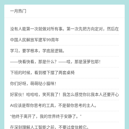
一月热门
没有人能第一次就做对所有事。第一次先把方向定对，然后在这个
中国人民解放军建军99周年
学习，要学根本，学底层逻辑。
——快看快看，那是什么？​——哇，那是菠萝包耶！
下班的时候，看到楼下摆了两套桌椅
你们好呀，萌萌哒小猫咪！
好家伙！哈哈哈，笑死我了！我怎么感觉你比我本人还要开心啊@
AI应该是帮你思考的工具，不是替你思考的主人。
“他终于离开了，我的世界终于安静了。” ​
在深刻理解人工智能之前，不要过度信赖它。