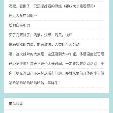
嘿嘿，看到了一只还挺好看的蝴蝶（要放大才能看得见）
还是人多热闹啊～
松弛自带引力
买了几双袜子，浅紫，浅绿，浅黄，浅红
借助机器的力量，能有效减少人类的辛苦劳动
嚯，这火辣辣的大太阳！这还没到大中午呢，体感温度就已经31°了（
已经记住啦！每天不要坐太长时间，一定要起来活动活动，不然大
你可以允许自己不用解决所有问题，那就​从眼前具体的小事做起吧
哈哈哈哈哈哈哈哈哈哈，哞哞牛！
推荐阅读