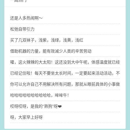
一周热门
还是人多热闹啊～
松弛自带引力
买了几双袜子，浅紫，浅绿，浅黄，浅红
借助机器的力量，能有效减少人类的辛苦劳动
嚯，这火辣辣的大太阳！这还没到大中午呢，体感温度就已经31°了（
已经记住啦！每天不要坐太长时间，一定要起来活动活动，不然大
你可以允许自己不用解决所有问题，那就​从眼前具体的小事做起吧
哈哈哈哈哈哈哈哈哈哈，哞哞牛！
哎呀哎呀，是我的“熟狗”呀❤️
呀，大家早上好呀