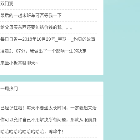
双门洞
最后的一趟末班车可否等我一下
给父母买东西还要纠结价钱的我。。。
每日自省—2018年10月29号_星期一_约见的故事（1）
凌晨2：07分，我做出了一个影响一生的决定
来坐小板凳聊聊天~
一周热门
已经记住啦！每天不要坐太长时间，一定要起来活动活动，不然大脑就
你可以允许自己不用解决所有问题，那就​从眼前具体的小事做起吧！
哈哈哈哈哈哈哈哈哈哈，哞哞牛！