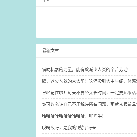
最新文章
借助机器的力量，能有效减少人类的辛苦劳动
嚯，这火辣辣的大太阳！这还没到大中午呢，体感温度
已经记住啦！每天不要坐太长时间，一定要起来活
你可以允许自己不用解决所有问题，那就​从眼前
哈哈哈哈哈哈哈哈哈哈，哞哞牛！
哎呀哎呀，是我的“熟狗”呀❤️