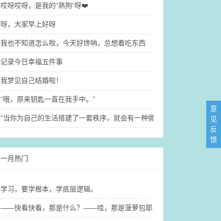
哎呀哎呀，是我的“熟狗”呀❤️
呀，大家早上好呀
我也不知道怎么啦，今天好馋呐，总想着吃东西
记录今日幸福五件事
我梦见自己结婚啦！
“哦，原来钥匙一直在我手中。”
意
“当你为自己的生活搭建了一套秩序，就会有一种微小又确定的稳定感。”
见
反
馈
一月热门
学习，要学根本，学底层逻辑。
——快看快看，那是什么？​——哇，那是菠萝包耶！