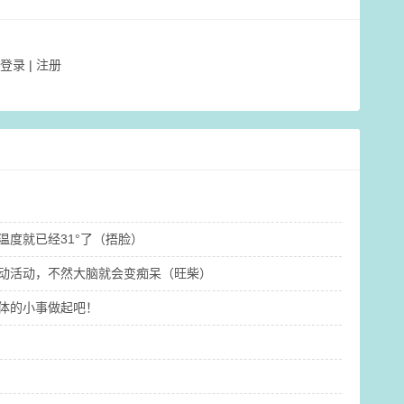
登录
|
注册
就已经31°了（捂脸） ​
动活动，不然大脑就会变痴呆（旺柴）
具体的小事做起吧！