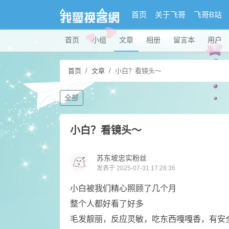
首页
关于飞哥
飞哥B站
首页
小组
文章
相册
留言本
用户
首页
文章
小白？看镜头～
全部
小白？看镜头～
苏东坡忠实粉丝
发表于 2025-07-31 17:28:36
小白被我们精心照顾了几个月
​整个人都好看了好多
​毛发靓丽，反应灵敏，吃东西嘎嘎香，有